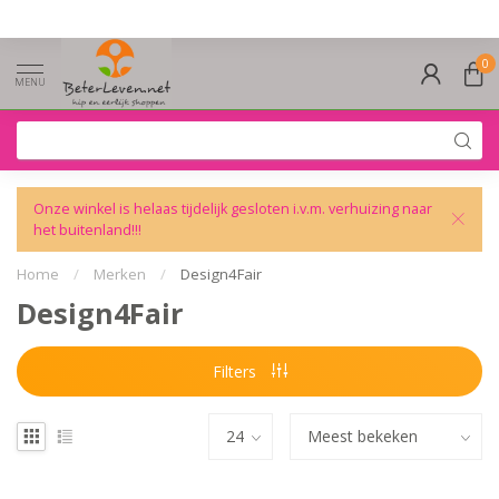
0
MENU
Onze winkel is helaas tijdelijk gesloten i.v.m. verhuizing naar
het buitenland!!!
Home
/
Merken
/
Design4Fair
Design4Fair
Filters