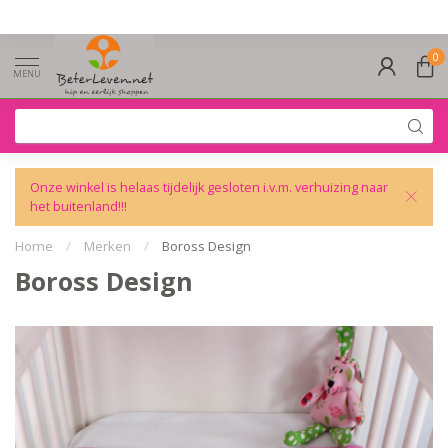
0
MENU
Onze winkel is helaas tijdelijk gesloten i.v.m. verhuizing naar
het buitenland!!!
Home
/
Merken
/
Boross Design
Boross Design