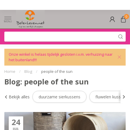
0
MENU
Onze winkel is helaas tijdelijk gesloten i.v.m. verhuizing naar
het buitenland!!!
Home
/
Blog
/
people of the sun
Blog: people of the sun
Bekijk alles
duurzame sierkussens
fluwelen kussens
24
JUL