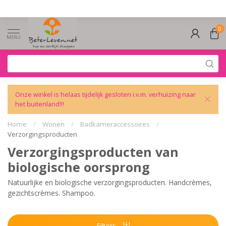
0
MENU
Onze winkel is helaas tijdelijk gesloten i.v.m. verhuizing naar
het buitenland!!!
Home
/
Wonen
/
Badkameraccessoires
/
Verzorgingsproducten
Verzorgingsproducten van
biologische oorsprong
Natuurlijke en biologische verzorgingsproducten. Handcrèmes,
gezichtscrèmes. Shampoo.
Filters