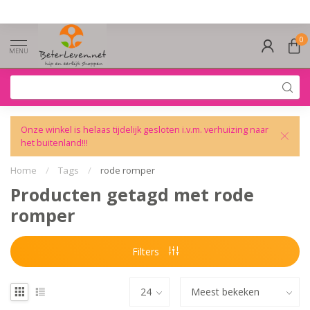
0
MENU
Onze winkel is helaas tijdelijk gesloten i.v.m. verhuizing naar
het buitenland!!!
Home
/
Tags
/
rode romper
Producten getagd met rode
romper
Filters