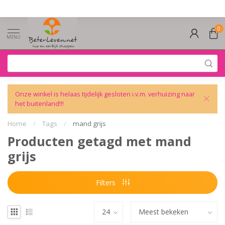
0
MENU
Onze winkel is helaas tijdelijk gesloten i.v.m. verhuizing naar
het buitenland!!!
Home
/
Tags
/
mand grijs
Producten getagd met mand
grijs
Filters