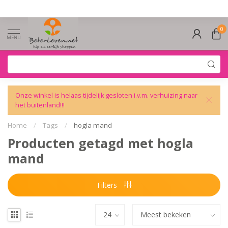
0
MENU
Onze winkel is helaas tijdelijk gesloten i.v.m. verhuizing naar
het buitenland!!!
Home
/
Tags
/
hogla mand
Producten getagd met hogla
mand
Filters