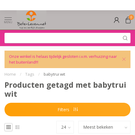
0
MENU
Onze winkel is helaas tijdelijk gesloten i.v.m. verhuizing naar
het buitenland!!!
Home
/
Tags
/
babytrui wit
Producten getagd met babytrui
wit
Filters