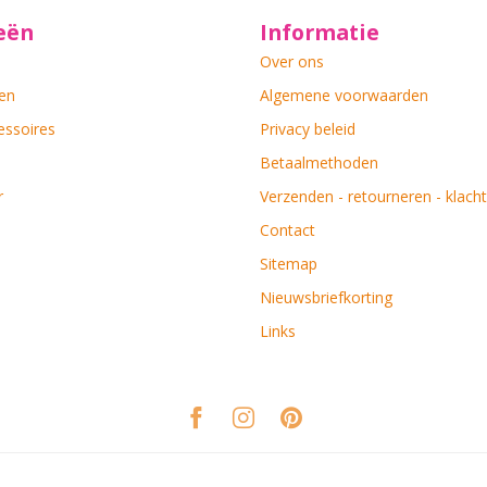
eën
Informatie
Over ons
en
Algemene voorwaarden
essoires
Privacy beleid
Betaalmethoden
r
Verzenden - retourneren - klach
Contact
Sitemap
Nieuwsbriefkorting
Links