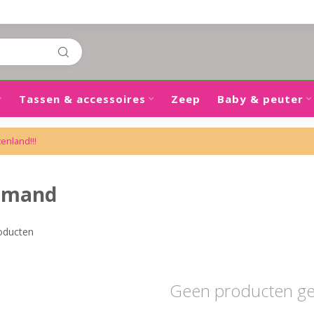
Tassen & accessoires
Zeep
Baby & peuter
tenland!!!
r mand
oducten
Geen producten g