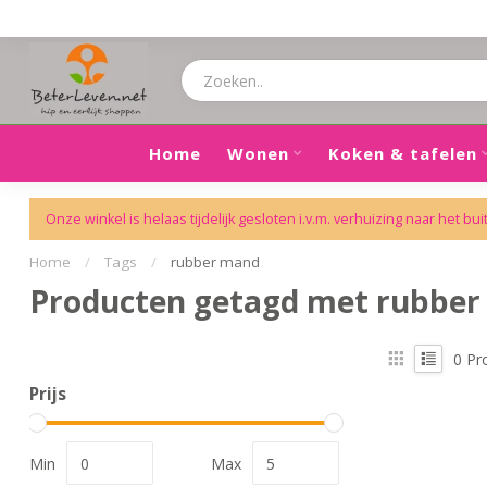
Home
Wonen
Koken & tafelen
Onze winkel is helaas tijdelijk gesloten i.v.m. verhuizing naar het bui
Home
/
Tags
/
rubber mand
Producten getagd met rubbe
0
Pr
Prijs
Min
Max