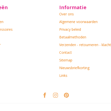
eën
Informatie
Over ons
en
Algemene voorwaarden
essoires
Privacy beleid
Betaalmethoden
r
Verzenden - retourneren - klach
Contact
Sitemap
Nieuwsbriefkorting
Links