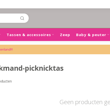
Tassen & accessoires
Zeep
Baby & peuter
tenland!!!
ckmand-picknicktas
oducten
Geen producten g