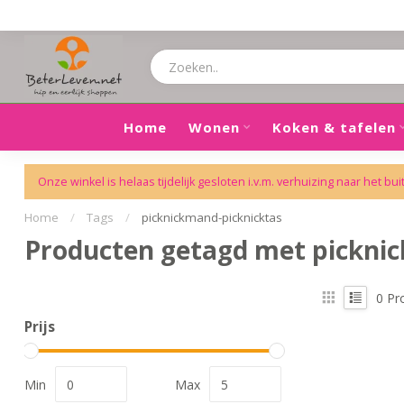
Home
Wonen
Koken & tafelen
Onze winkel is helaas tijdelijk gesloten i.v.m. verhuizing naar het bui
Home
/
Tags
/
picknickmand-picknicktas
Producten getagd met pickni
0
Pr
Prijs
Min
Max