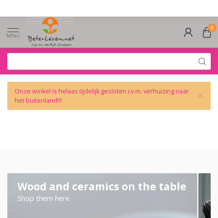
0
MENU
Onze winkel is helaas tijdelijk gesloten i.v.m. verhuizing naar
het buitenland!!!
Wood and ceramics on the table
Shop them here